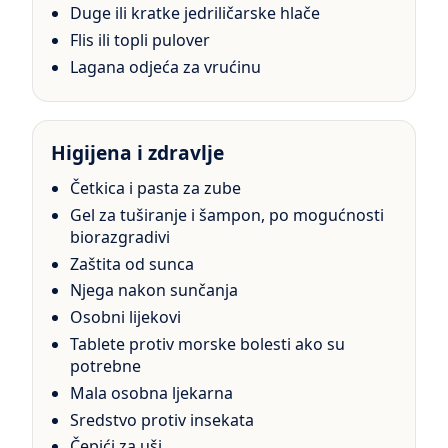
Duge ili kratke jedriličarske hlače
Flis ili topli pulover
Lagana odjeća za vrućinu
Higijena i zdravlje
Četkica i pasta za zube
Gel za tuširanje i šampon, po mogućnosti
biorazgradivi
Zaštita od sunca
Njega nakon sunčanja
Osobni lijekovi
Tablete protiv morske bolesti ako su
potrebne
Mala osobna ljekarna
Sredstvo protiv insekata
Čepići za uši