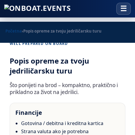
Početna
›
Popis opreme za tvoju jedriličarsku turu
WELL PREPARED ON BOARD
Popis opreme za tvoju
jedriličarsku turu
Što ponijeti na brod – kompaktno, praktično i
prikladno za život na jedrilici.
Financije
Gotovina / debitna i kreditna kartica
Strana valuta ako je potrebna