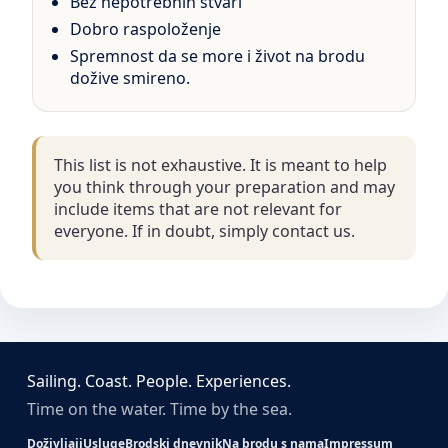
Bez nepotrebnih stvari
Dobro raspoloženje
Spremnost da se more i život na brodu
dožive smireno.
This list is not exhaustive. It is meant to help
you think through your preparation and may
include items that are not relevant for
everyone. If in doubt, simply contact us.
Sailing. Coast. People. Experiences.
Time on the water. Time by the sea.
Doživljaji
Usluge
Brodski dnevnik
Na brodu s nama
Impressum