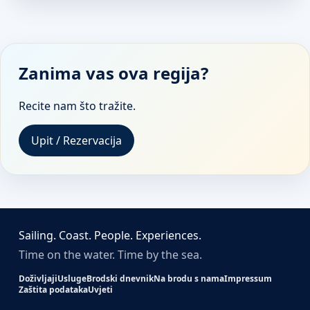
Zanima vas ova regija?
Recite nam što tražite.
Upit / Rezervacija
Sailing. Coast. People. Experiences.
Time on the water. Time by the sea.
Doživljaji
Usluge
Brodski dnevnik
Na brodu s nama
Impressum
Zaštita podataka
Uvjeti