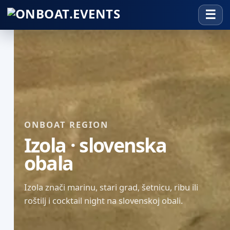
ONBOAT REGION
Izola · slovenska
obala
Izola znači marinu, stari grad, šetnicu, ribu ili
roštilj i cocktail night na slovenskoj obali.