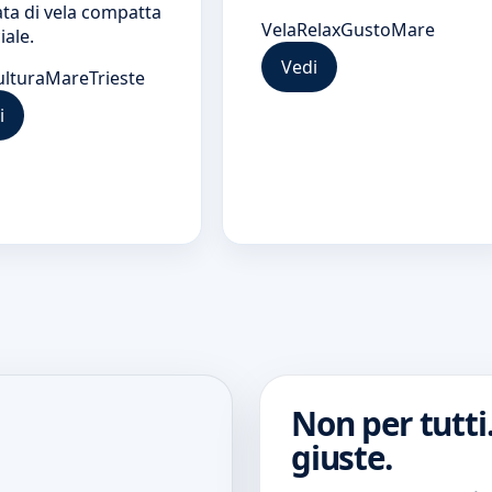
ta di vela compatta
Vela
Relax
Gusto
Mare
iale.
Vedi
ultura
Mare
Trieste
i
Non per tutti
giuste.