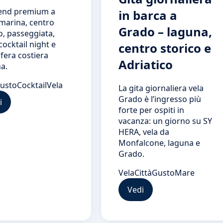
nd premium a
in barca a
 marina, centro
Grado – laguna,
o, passeggiata,
cocktail night e
centro storico e
fera costiera
Adriatico
a.
usto
Cocktail
Vela
La gita giornaliera vela
Grado è l’ingresso più
i
forte per ospiti in
vacanza: un giorno su SY
HERA, vela da
Monfalcone, laguna e
Grado.
Vela
Città
Gusto
Mare
Vedi