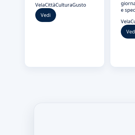
giorna
Vela
Città
Cultura
Gusto
e spec
Vedi
Vela
C
Ved