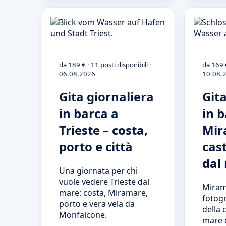
da 189 € · 11 posti disponibili ·
da 169 €
06.08.2026
10.08.
Gita giornaliera
Git
in barca a
in 
Trieste – costa,
Mir
porto e città
cast
dal
Una giornata per chi
vuole vedere Trieste dal
Miram
mare: costa, Miramare,
fotogr
porto e vera vela da
della 
Monfalcone.
mare 