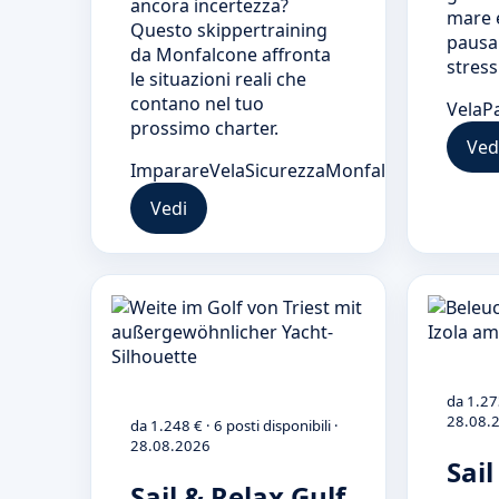
ancora incertezza?
mare 
Questo skippertraining
pausa
da Monfalcone affronta
stress
le situazioni reali che
contano nel tuo
Vela
P
prossimo charter.
Ved
Imparare
Vela
Sicurezza
Monfalcone
Vedi
da 1.273
28.08.
da 1.248 € · 6 posti disponibili ·
28.08.2026
Sail
Sail & Relax Gulf