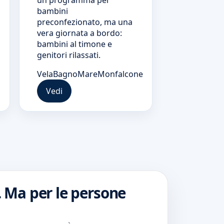
un programma per
bambini
preconfezionato, ma una
vera giornata a bordo:
bambini al timone e
genitori rilassati.
Vela
Bagno
Mare
Monfalcone
Vedi
. Ma per le persone