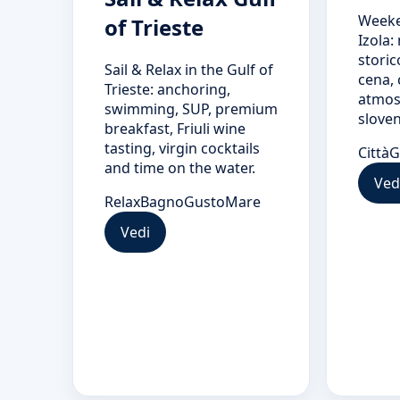
Weeke
of Trieste
Izola:
storic
Sail & Relax in the Gulf of
cena, 
Trieste: anchoring,
atmos
swimming, SUP, premium
sloven
breakfast, Friuli wine
tasting, virgin cocktails
Città
G
and time on the water.
Ved
Relax
Bagno
Gusto
Mare
Vedi