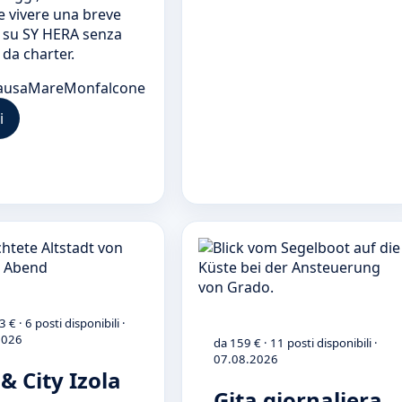
e vivere una breve
 su SY HERA senza
 da charter.
ausa
Mare
Monfalcone
i
 € · 6 posti disponibili ·
2026
da 159 € · 11 posti disponibili ·
07.08.2026
 & City Izola
Gita giornaliera