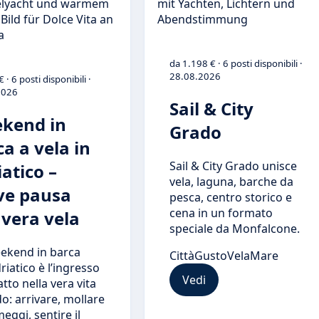
da 1.198 € · 6 posti disponibili ·
28.08.2026
 · 6 posti disponibili ·
2026
Sail & City
kend in
Grado
a a vela in
Sail & City Grado unisce
atico –
vela, laguna, barche da
ve pausa
pesca, centro storico e
cena in un formato
 vera vela
speciale da Monfalcone.
ekend in barca
Città
Gusto
Vela
Mare
driatico è l’ingresso
Vedi
to nella vera vita
o: arrivare, mollare
meggi, sentire il