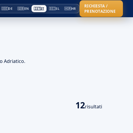
RICHIESTA /
🇩🇪
DE
🇬🇧
EN
🇮🇹
IT
🇸🇮
SL
🇭🇷
HR
PRENOTAZIONE
o Adriatico.
12
risultati