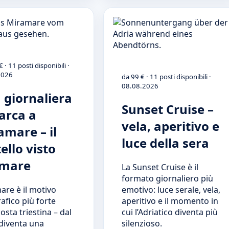
 · 11 posti disponibili ·
2026
da 99 € · 11 posti disponibili ·
08.08.2026
a giornaliera
Sunset Cruise –
barca a
vela, aperitivo e
amare – il
luce della sera
ello visto
 mare
La Sunset Cruise è il
formato giornaliero più
are è il motivo
emotivo: luce serale, vela,
afico più forte
aperitivo e il momento in
costa triestina – dal
cui l’Adriatico diventa più
diventa una
silenzioso.