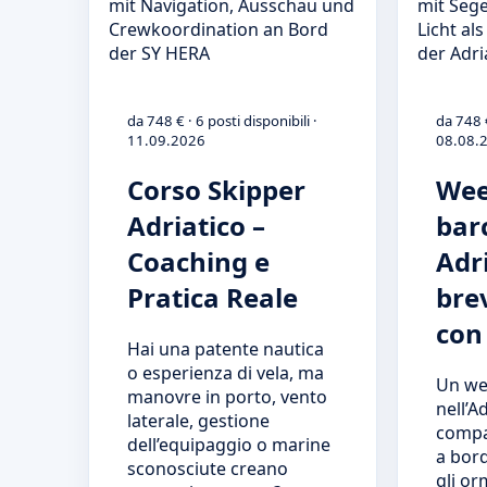
da 748 € · 6 posti disponibili ·
da 748 €
11.09.2026
08.08.
Corso Skipper
Wee
Adriatico –
barc
Coaching e
Adri
Pratica Reale
bre
con
Hai una patente nautica
o esperienza di vela, ma
Un we
manovre in porto, vento
nell’A
laterale, gestione
compat
dell’equipaggio o marine
a bord
sconosciute creano
gli or