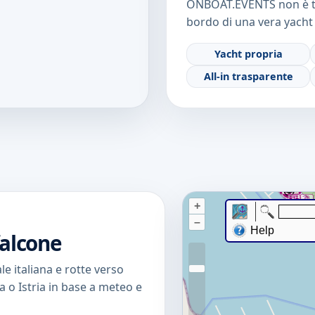
ONBOAT.EVENTS non è tu
bordo di una vera yacht 
Yacht propria
All-in trasparente
falcone
le italiana e rotte verso
 o Istria in base a meteo e