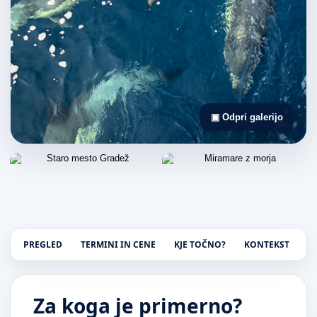
▣ Odpri galerijo
PREGLED
TERMINI IN CENE
KJE TOČNO?
KONTEKST
P
Za koga je primerno?