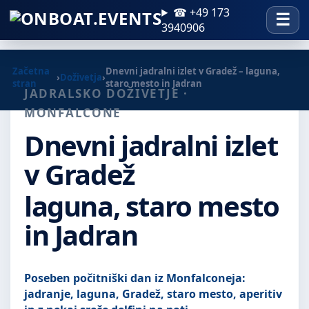
☎ +49 173
3940906
Začetna
Dnevni jadralni izlet v Gradež – laguna,
›
Doživetja
›
stran
staro mesto in Jadran
JADRALSKO DOŽIVETJE ·
MONFALCONE
Dnevni jadralni izlet
v Gradež
laguna, staro mesto
in Jadran
Poseben počitniški dan iz Monfalconeja:
jadranje, laguna, Gradež, staro mesto, aperitiv