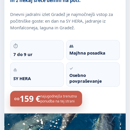
in z nekaj sreče delfini na poti.
Dnevni jadralni izlet Gradež je najmočnejši vstop za
počitniške goste: en dan na SY HERA, jadranje iz
Monfalconeja, laguna in Gradež.
⏱
👥
Majhna posadka
7 do 9 ur
✓
⛵
Osebno
SY HERA
povpraševanje
159 €
najugodnejša trenutna
OD
ponudba na tej strani