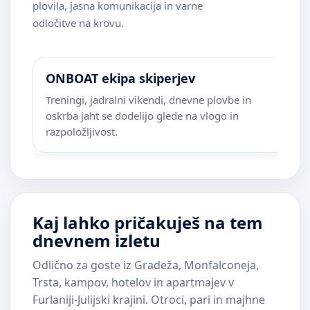
plovila, jasna komunikacija in varne
odločitve na krovu.
ONBOAT ekipa skiperjev
M
Treningi, jadralni vikendi, dnevne plovbe in
Ci
oskrba jaht se dodelijo glede na vlogo in
t
razpoložljivost.
Kaj lahko pričakuješ na tem
dnevnem izletu
Odlično za goste iz Gradeža, Monfalconeja,
Trsta, kampov, hotelov in apartmajev v
Furlaniji-Julijski krajini. Otroci, pari in majhne