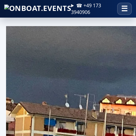
☎ +49 173
3940906