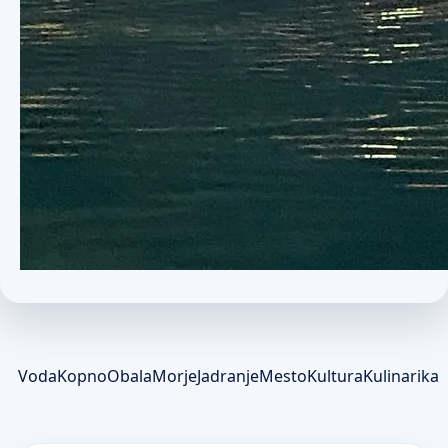
Voda
Kopno
Obala
Morje
Jadranje
Mesto
Kultura
Kulinarika