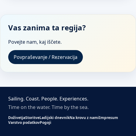
Vas zanima ta regija?
Povejte nam, kaj iščete.
Povpraševanje / Rezervacija
Sailing. Coast. People. Experiences.
Time on the water. Time by the sea.
Doživetja
Storitve
Ladijski dnevnik
Na krovu z nami
Impresum
Varstvo podatkov
Pogoji