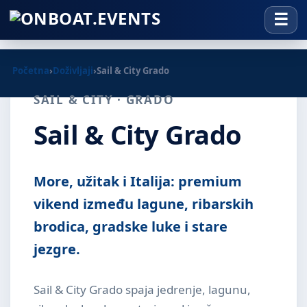
Početna
›
Doživljaji
›
Sail & City Grado
SAIL & CITY · GRADO
Sail & City Grado
More, užitak i Italija: premium
vikend između lagune, ribarskih
brodica, gradske luke i stare
jezgre.
Sail & City Grado spaja jedrenje, lagunu,