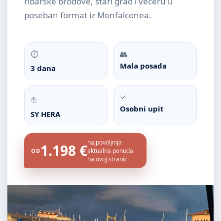
ribarske brodove, stari grad i večeru u
poseban format iz Monfalconea.
⏱
👥
Mala posada
3 dana
✓
⛵
Osobni upit
SY HERA
najpovoljnija
1.198 €
aktualna ponuda
OD
na ovoj stranici