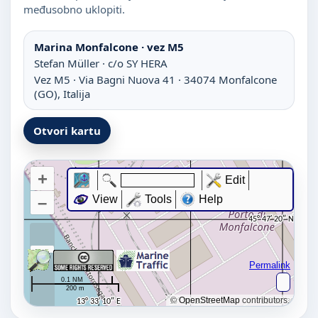
međusobno uklopiti.
Marina Monfalcone · vez M5
Stefan Müller · c/o SY HERA
Vez M5 · Via Bagni Nuova 41 · 34074 Monfalcone
(GO), Italija
Otvori kartu