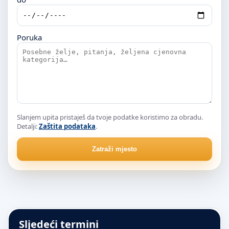
Poruka
Slanjem upita pristaješ da tvoje podatke koristimo za obradu.
Detalji:
Zaštita podataka
.
Zatraži mjesto
Sljedeći termini