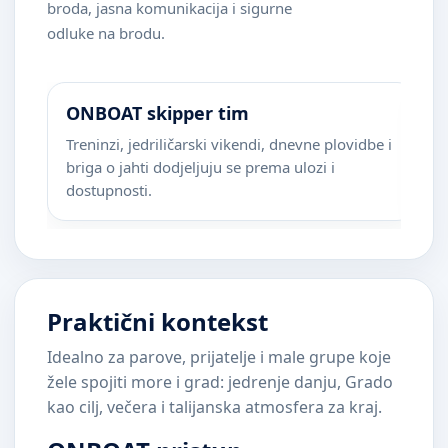
broda, jasna komunikacija i sigurne
odluke na brodu.
ONBOAT skipper tim
M
Treninzi, jedriličarski vikendi, dnevne plovidbe i
Ci
briga o jahti dodjeljuju se prema ulozi i
n
dostupnosti.
Praktični kontekst
Idealno za parove, prijatelje i male grupe koje
žele spojiti more i grad: jedrenje danju, Grado
kao cilj, večera i talijanska atmosfera za kraj.