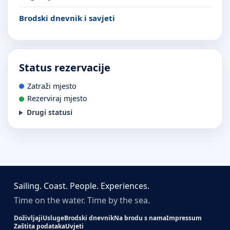
Brodski dnevnik i savjeti
Status rezervacije
Zatraži mjesto
Rezerviraj mjesto
Drugi statusi
Sailing. Coast. People. Experiences.
Time on the water. Time by the sea.
Doživljaji
Usluge
Brodski dnevnik
Na brodu s nama
Impressum
Zaštita podataka
Uvjeti