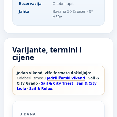
Rezervacija
Osobni upit
Jahta
Bavaria 50 Cruiser · SY
HERA
Varijante, termini i
cijene
Jedan vikend, više formata doživljaja:
Odaberi između
Jedriličarski vikend
·
Sail &
City Grado
·
Sail & City Triest
·
Sail & City
Izola
·
Sail & Relax
.
3 DANA