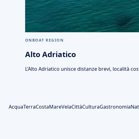
ONBOAT REGION
Alto Adriatico
L’Alto Adriatico unisce distanze brevi, località cos
Acqua
Terra
Costa
Mare
Vela
Città
Cultura
Gastronomia
Nat