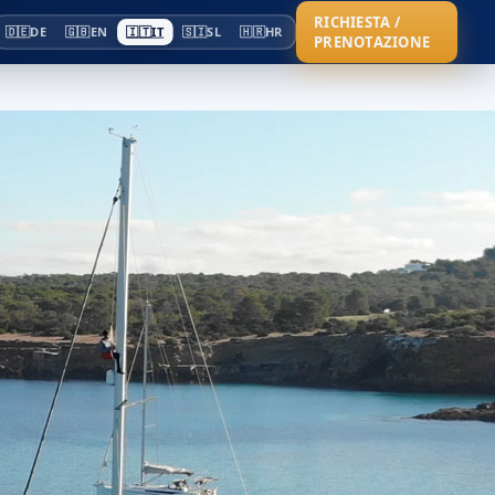
RICHIESTA /
🇩🇪
DE
🇬🇧
EN
🇮🇹
IT
🇸🇮
SL
🇭🇷
HR
PRENOTAZIONE