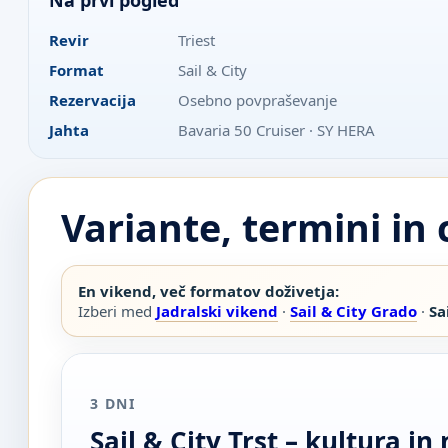
Revir
Triest
Format
Sail & City
Rezervacija
Osebno povpraševanje
Jahta
Bavaria 50 Cruiser · SY HERA
Variante, termini in
En vikend, več formatov doživetja:
Izberi med
Jadralski vikend
·
Sail & City Grado
·
Sa
3 DNI
Sail & City Trst – kultura in