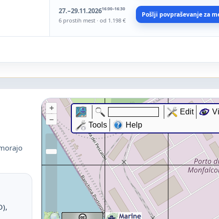
16:00–16:30
27.–29.11.2026
Pošlji povpraševanje za m
6 prostih mest · od 1.198 €
 morajo
O),