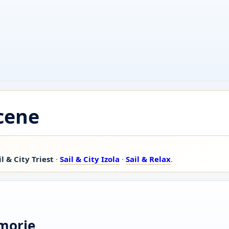
 cene
il & City Triest
·
Sail & City Izola
·
Sail & Relax
.
 morje