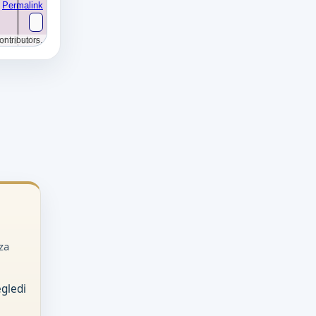
za
egledi