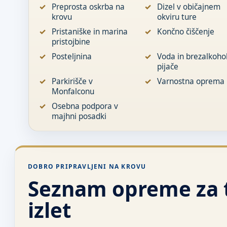
Preprosta oskrba na
Dizel v običajnem
krovu
okviru ture
Pristaniške in marina
Končno čiščenje
pristojbine
Posteljnina
Voda in brezalkoho
pijače
Parkirišče v
Varnostna oprema
Monfalconu
Osebna podpora v
majhni posadki
DOBRO PRIPRAVLJENI NA KROVU
Seznam opreme za t
izlet