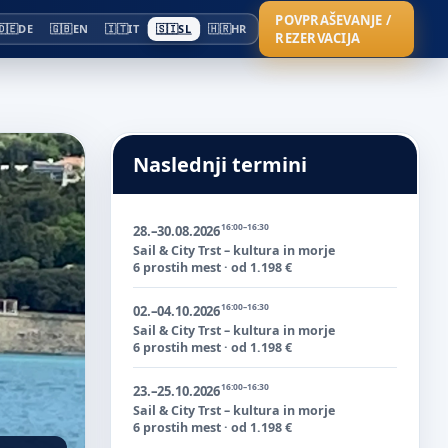
POVPRAŠEVANJE /
🇩🇪
DE
🇬🇧
EN
🇮🇹
IT
🇸🇮
SL
🇭🇷
HR
REZERVACIJA
Naslednji termini
16:00–16:30
28.–30.08.2026
Sail & City Trst – kultura in morje
6 prostih mest · od 1.198 €
16:00–16:30
02.–04.10.2026
Sail & City Trst – kultura in morje
6 prostih mest · od 1.198 €
16:00–16:30
23.–25.10.2026
Sail & City Trst – kultura in morje
6 prostih mest · od 1.198 €