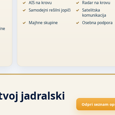
AIS na krovu
Radar na krovu
Samodejni rešilni jopiči
Satelitska
komunikacija
Majhne skupine
Osebna podpora
lne
voj jadralski
Odpri seznam o