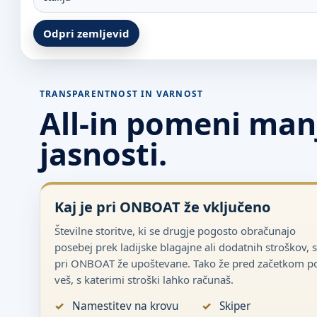
Odpri zemljevid
TRANSPARENTNOST IN VARNOST
All-in pomeni man
jasnosti.
Kaj je pri ONBOAT že vključeno
Številne storitve, ki se drugje pogosto obračunajo
posebej prek ladijske blagajne ali dodatnih stroškov, 
pri ONBOAT že upoštevane. Tako že pred začetkom po
veš, s katerimi stroški lahko računaš.
Namestitev na krovu
Skiper