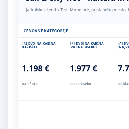
Jadralski vikend v Trst: Miramare, pristaniško mesto,
CENOVNE KATEGORIJE
1/2 DVOJNA KABINA
1/1 DVOJNA KABINA
4/1 D
(LEŽIŠČE)
(ZA ENO OSEBO)
(NAJVE
1.198 €
1.977 €
7.
na ležišče
za eno osebo
ekskluz