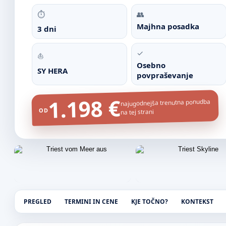
⏱
👥
Majhna posadka
3 dni
✓
⛵
Osebno
SY HERA
povpraševanje
1.198 €
najugodnejša trenutna ponudba
OD
na tej strani
PREGLED
TERMINI IN CENE
KJE TOČNO?
KONTEKST