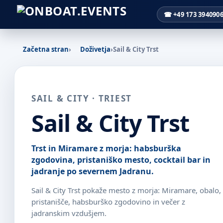
☎ +49 173 394090
Začetna stran
›
Doživetja
›
Sail & City Trst
SAIL & CITY · TRIEST
Sail & City Trst
Trst in Miramare z morja: habsburška
zgodovina, pristaniško mesto, cocktail bar in
jadranje po severnem Jadranu.
Sail & City Trst pokaže mesto z morja: Miramare, obalo,
pristanišče, habsburško zgodovino in večer z
jadranskim vzdušjem.