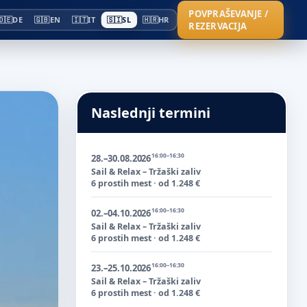
POVPRAŠEVANJE /
🇩🇪
DE
🇬🇧
EN
🇮🇹
IT
🇸🇮
SL
🇭🇷
HR
REZERVACIJA
Naslednji termini
16:00–16:30
28.–30.08.2026
Sail & Relax – Tržaški zaliv
6 prostih mest · od 1.248 €
16:00–16:30
02.–04.10.2026
Sail & Relax – Tržaški zaliv
6 prostih mest · od 1.248 €
16:00–16:30
23.–25.10.2026
Sail & Relax – Tržaški zaliv
6 prostih mest · od 1.248 €