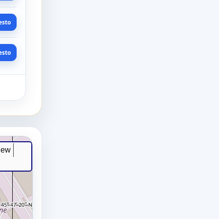
esto
esto