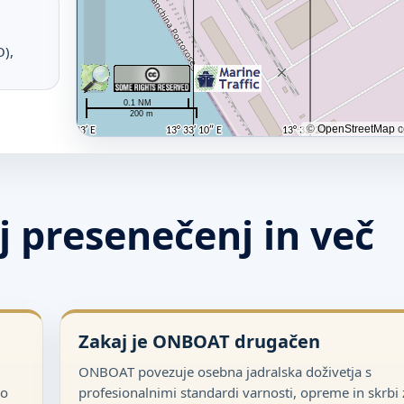
O),
j presenečenj in več
Zakaj je ONBOAT drugačen
ONBOAT povezuje osebna jadralska doživetja s
so
profesionalnimi standardi varnosti, opreme in skrbi 