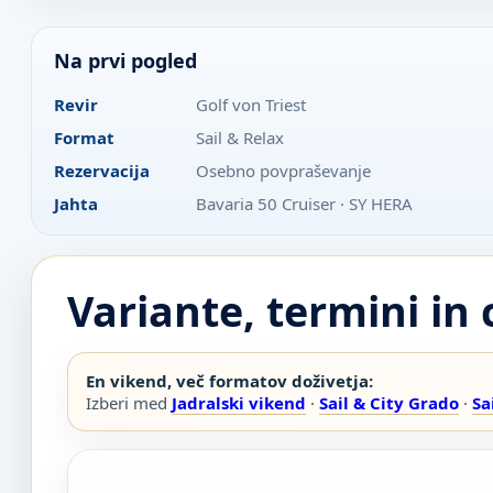
Na prvi pogled
Revir
Golf von Triest
Format
Sail & Relax
Rezervacija
Osebno povpraševanje
Jahta
Bavaria 50 Cruiser · SY HERA
Variante, termini in
En vikend, več formatov doživetja:
Izberi med
Jadralski vikend
·
Sail & City Grado
·
Sa