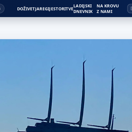
LADIJSKI
NA KROVU
6
DOŽIVETJA
REGIJE
STORITVE
DNEVNIK
Z NAMI