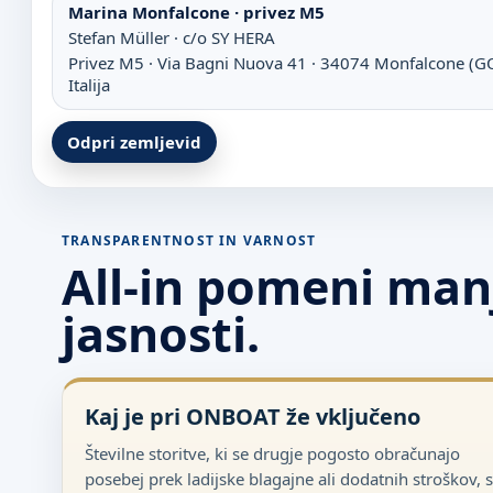
Marina Monfalcone · privez M5
Stefan Müller · c/o SY HERA
Privez M5 · Via Bagni Nuova 41 · 34074 Monfalcone (G
Italija
Odpri zemljevid
TRANSPARENTNOST IN VARNOST
All-in pomeni man
jasnosti.
Kaj je pri ONBOAT že vključeno
Številne storitve, ki se drugje pogosto obračunajo
posebej prek ladijske blagajne ali dodatnih stroškov, 