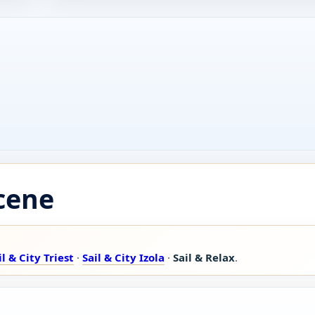
 cene
il & City Triest
·
Sail & City Izola
·
Sail & Relax
.