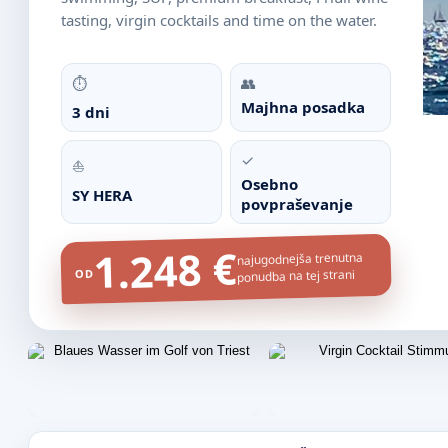
tasting, virgin cocktails and time on the water.
⏱
👥
Majhna posadka
3 dni
✓
⛵
Osebno
SY HERA
povpraševanje
1.248 €
najugodnejša trenutna
OD
ponudba na tej strani