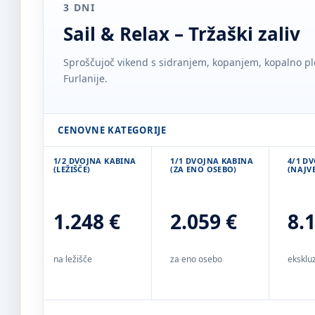
3 DNI
Sail & Relax – Tržaški zaliv
Sproščujoč vikend s sidranjem, kopanjem, kopalno plo
Furlanije.
CENOVNE KATEGORIJE
1/2 DVOJNA KABINA
1/1 DVOJNA KABINA
4/1 D
(LEŽIŠČE)
(ZA ENO OSEBO)
(NAJVE
1.248 €
2.059 €
8.
na ležišče
za eno osebo
ekskluz