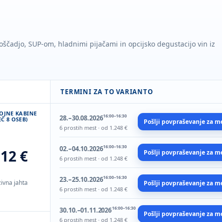
ščadjo, SUP-om, hladnimi pijačami in opcijsko degustacijo vin iz
TERMINI ZA TO VARIANTO
VOJNE KABINE
16:00–16:30
28.–30.08.2026
Č 8 OSEB)
Pošlji povpraševanje za m
6 prostih mest · od 1.248 €
16:00–16:30
02.–04.10.2026
112 €
Pošlji povpraševanje za m
6 prostih mest · od 1.248 €
16:00–16:30
23.–25.10.2026
ivna jahta
Pošlji povpraševanje za m
6 prostih mest · od 1.248 €
16:00–16:30
30.10.–01.11.2026
Pošlji povpraševanje za m
6 prostih mest · od 1.248 €