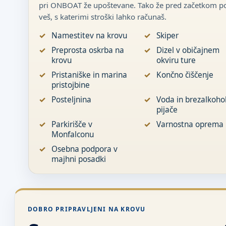
pri ONBOAT že upoštevane. Tako že pred začetkom po
veš, s katerimi stroški lahko računaš.
Namestitev na krovu
Skiper
Preprosta oskrba na
Dizel v običajnem
krovu
okviru ture
Pristaniške in marina
Končno čiščenje
pristojbine
Posteljnina
Voda in brezalkoho
pijače
Parkirišče v
Varnostna oprema
Monfalconu
Osebna podpora v
majhni posadki
DOBRO PRIPRAVLJENI NA KROVU