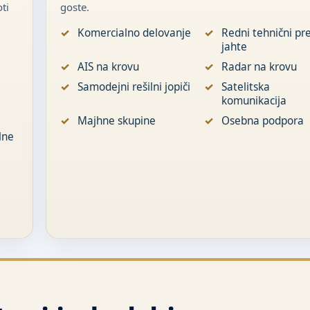
ti
goste.
Komercialno delovanje
Redni tehnični pr
jahte
AIS na krovu
Radar na krovu
Samodejni rešilni jopiči
Satelitska
komunikacija
Majhne skupine
Osebna podpora
lne