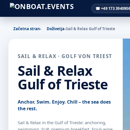
☎ +49 173 394090
Začetna stran
›
Doživetja
›
Sail & Relax Gulf of Trieste
SAIL & RELAX · GOLF VON TRIEST
Sail & Relax
Gulf of Trieste
Anchor. Swim. Enjoy. Chill – the sea does
the rest.
Sail & Relax in the Gulf of Trieste: anchoring,
swimming, SUP, premium breakfast, Friuli wine