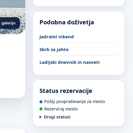
Podobna doživetja
 galerijo
Jadralni vikend
Skrb za jahto
Ladijski dnevnik in nasveti
Status rezervacije
Pošlji povpraševanje za mesto
Rezerviraj mesto
Drugi statusi