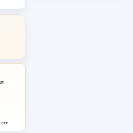
st
rvice